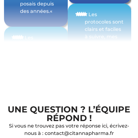
que je me
posais depuis
« Les
des années.
«
protocoles sont
clairs et faciles
à suivre, mes
patients voient
« Les
des résultats. »
protocoles sont
clairs et faciles
à suivre, mes
patients voient
des résultats. »
« Enfin une
formation qui
apporte des
outils
UNE QUESTION ? L’ÉQUIPE
pratiques et
RÉPOND !
efficaces ! »
Si vous ne trouvez pas votre réponse ici, écrivez-
nous à
:
contact@citannapharma.fr