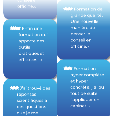
conseil en
«
Formation de
officine.
«
grande qualité.
Une nouvelle
manière de
penser le
« Enfin une
conseil en
formation qui
officine.
«
apporte des
outils
pratiques et
efficaces ! »
« Formation
hyper complète
et hyper
concrète, j’ai pu
tout de suite
«
J’ai trouvé des
l’appliquer en
réponses
cabinet. »
scientifiques à
des questions