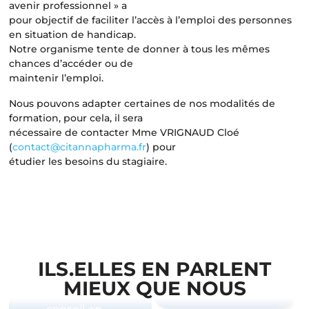
avenir professionnel » a
pour objectif de faciliter l’accès à l’emploi des personnes
en situation de handicap.
Notre organisme tente de donner à tous les mêmes
chances d’accéder ou de
maintenir l’emploi.
« Formation
hyper complète
Nous pouvons adapter certaines de nos modalités de
et hyper
formation, pour cela, il sera
concrète, j’ai pu
nécessaire de contacter Mme VRIGNAUD Cloé
tout de suite
(
contact@citannapharma.fr
) pour
l’appliquer en
étudier les besoins du stagiaire.
«
J’ai trouvé des
cabinet. »
réponses
scientifiques à
des questions
que je me
«
Formation de
posais depuis
grande qualité.
des années.
«
ILS.ELLES EN PARLENT
Une nouvelle
MIEUX QUE NOUS
manière de
penser le