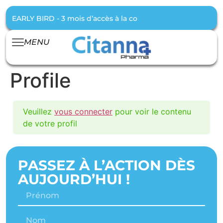
EARLY BIRD - 3 mois d’accès à la communauté offert pour t
MENU
Profile
Veuillez
vous connecter
pour voir le contenu
de votre profil
PASSEZ À L’ACTION DÈS
AUJOURD’HUI !