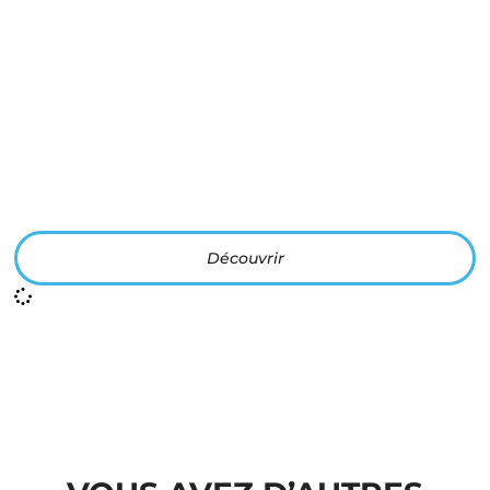
Les ABC des cannabinoïdes & le système
EndoCannabinoïde (SEC)
Découvrir