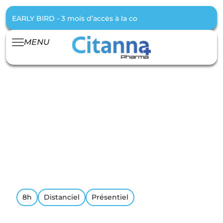
EARLY BIRD - 3 mois d’accès à la communauté offert pour t
MENU
TOUTES LES
FORMATIONS
8h
Distanciel
Présentiel