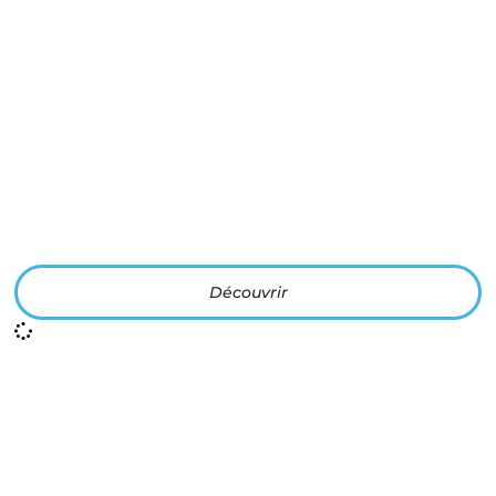
Les ABC des cannabinoïdes & le système
EndoCannabinoïde (SEC)
Découvrir