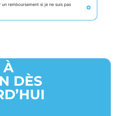
r un remboursement si je ne suis pas
 À
ON DÈS
D’HUI