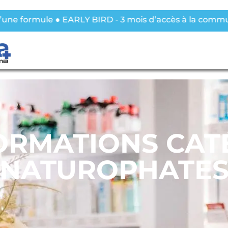
 formule ● EARLY BIRD - 3 mois d’accès à la communaut
ORMATIONS CAT
NATUROPHATE