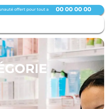
00
00
00
00
é offert pour tout achat d’une formule ● EARLY BIRD -
ÉGORIE
S