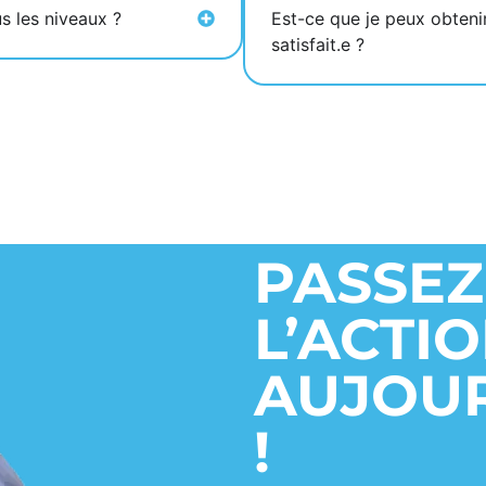
s les niveaux ?
Est-ce que je peux obteni
satisfait.e ?
PASSEZ
L’ACTI
AUJOUR
!