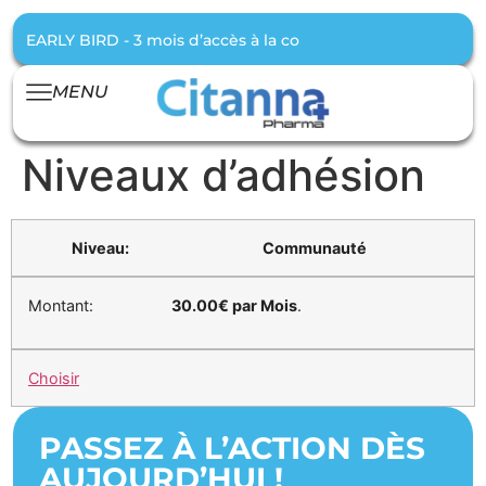
EARLY BIRD - 3 mois d’accès à la communauté offert pour t
MENU
Niveaux d’adhésion
Communauté
30.00€ par Mois
.
Choisir
PASSEZ À L’ACTION DÈS
AUJOURD’HUI !