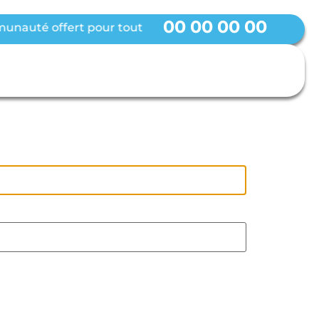
00
00
00
00
nauté offert pour tout achat d’une formule ● EARLY BI