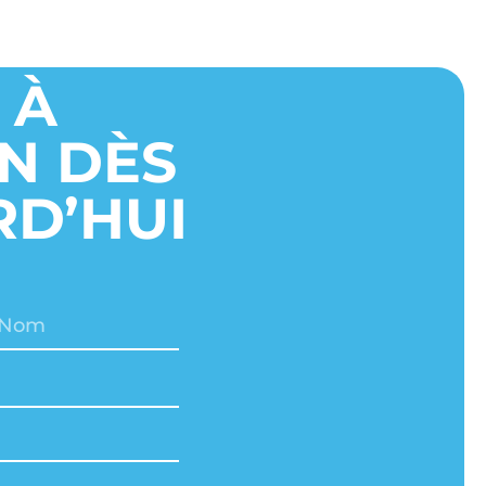
 À
ON DÈS
D’HUI