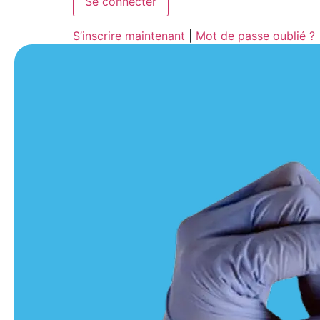
S’inscrire maintenant
|
Mot de passe oublié ?